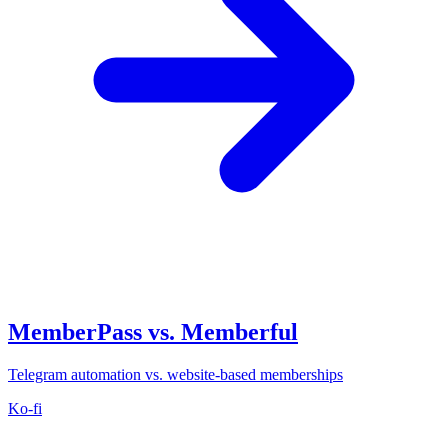
MemberPass vs. Memberful
Telegram automation vs. website-based memberships
Ko-fi