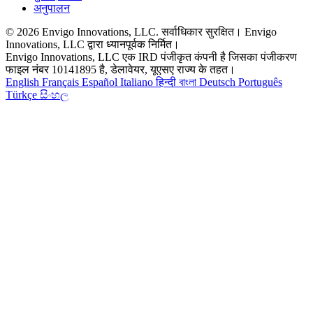
अनुपालन
© 2026 Envigo Innovations, LLC. सर्वाधिकार सुरक्षित। Envigo
Innovations, LLC द्वारा ध्यानपूर्वक निर्मित।
Envigo Innovations, LLC एक IRD पंजीकृत कंपनी है जिसका पंजीकरण
फाइल नंबर 10141895 है, डेलावेयर, यूएसए राज्य के तहत।
English
Français
Español
Italiano
हिन्दी
বাংলা
Deutsch
Português
Türkçe
සිංහල