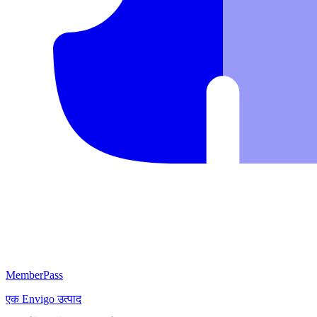
MemberPass
एक
Envigo
उत्पाद