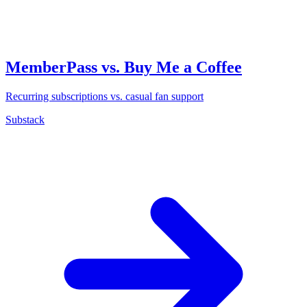
MemberPass vs. Buy Me a Coffee
Recurring subscriptions vs. casual fan support
Substack