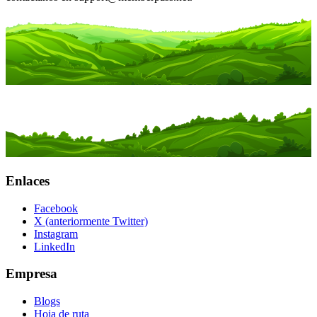
Enlaces
Facebook
X (anteriormente Twitter)
Instagram
LinkedIn
Empresa
Blogs
Hoja de ruta