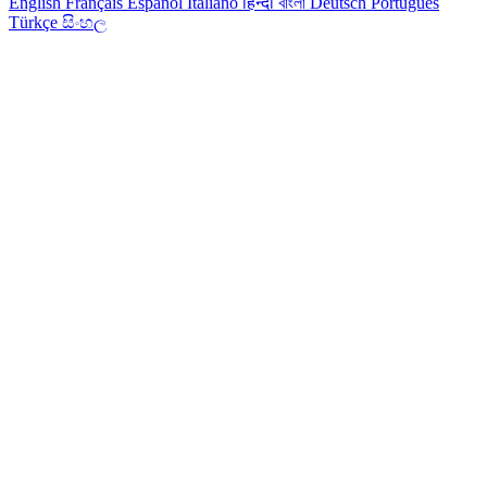
English
Français
Español
Italiano
हिन्दी
বাংলা
Deutsch
Português
Türkçe
සිංහල