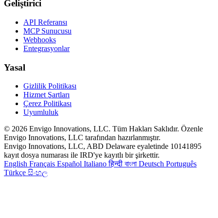
Geliştirici
API Referansı
MCP Sunucusu
Webhooks
Entegrasyonlar
Yasal
Gizlilik Politikası
Hizmet Şartları
Çerez Politikası
Uyumluluk
© 2026 Envigo Innovations, LLC. Tüm Hakları Saklıdır. Özenle
Envigo Innovations, LLC tarafından hazırlanmıştır.
Envigo Innovations, LLC, ABD Delaware eyaletinde 10141895
kayıt dosya numarası ile IRD'ye kayıtlı bir şirkettir.
English
Français
Español
Italiano
हिन्दी
বাংলা
Deutsch
Português
Türkçe
සිංහල