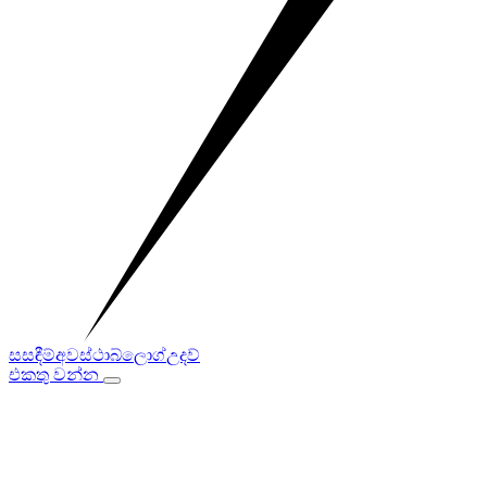
සසඳීම්
අවස්ථා
බ්ලොග්
උදව්
එකතු වන්න