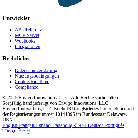
Entwickler
API-Referenz
MCP-Server
Webhooks
Integrationen
Rechtliches
Datenschutzerklärung
Nutzungsbedingungen
Cookie-Richtlinie
Compliance
© 2026 Envigo Innovations, LLC. Alle Rechte vorbehalten.
Sorgfältig handgefertigt von Envigo Innovations, LLC.
Envigo Innovations, LLC ist ein IRD-registriertes Unternehmen mit
der Registrierungsnummer 10141895 im Bundesstaat Delaware,
USA.
English
Français
Español
Italiano
हिन्दी
বাংলা
Deutsch
Português
Türkçe
සිංහල