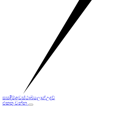
සසඳීම්
අවස්ථා
බ්ලොග්
උදව්
එකතු වන්න